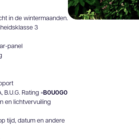
cht in de wintermaanden.
mheidsklasse 3
ar-panel
g
upport
 B.U.G. Rating =
B0U0G0
 en lichtvervuiling
op tijd, datum en andere