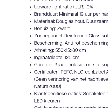
Lichtbreedte: circa 16 meter
Upward light ratio (ULR): 0%
Brandduur: Minimaal 19 uur per na
Materiaal: Douglas hout, Duurzaa
Behuizing: Zwart
Zonnepaneel: Reinforced Glass sol
Bescherming: Anti-rot beschermin
Afmeting: 550x15x80 cm
Ingraafdiepte: 125 cm
Garantie: 3 jaar inclusief on-site s
Certificaten: PEFC, NLGreenLabel A,
(Geen verstoring van het nachtleven
Natura2000)
Klantspecifieke opties: Schakelen 
LED kleuren