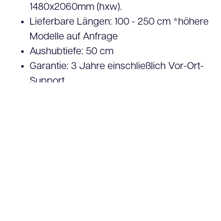
1480x2060mm (hxw).
Lieferbare Längen: 100 - 250 cm *höhere
Modelle auf Anfrage
Aushubtiefe: 50 cm
Garantie: 3 Jahre einschließlich Vor-Ort-
Support
Kundenspezifische Optionen: Schaltung
nach Uhrzeit, Datum, Bewegung und
anderen LED-Farben
Zertifikate: PEFC, NLGreenLabel A,
DarkSky, B.U.G. Bewertung =
B0U0G0
(Keine Störung des Nachtlebens
und keine Lichtverschmutzung)
Angebot anfordern