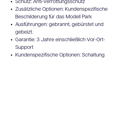
Schutz: Anti-Verrottungsschutz
Zusätzliche Optionen: Kundenspezifische
Beschilderung für das Modell Park
Ausführungen: gebrannt, gebürstet und
gebeizt.
Garantie: 3 Jahre einschließlich Vor-Ort-
Support
Kundenspezifische Optionen: Schaltung
nach Uhrzeit, Datum, Bewegung und
anderen LED-Farben
Zertifizierungen: PEFC, NLGreenLabel A,
BUG Rating = 0 (keine Störung des
Nachtlebens und keine
Lichtverschmutzung)