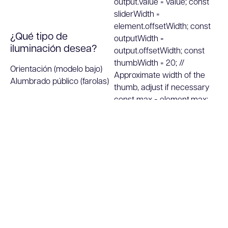
output.value = value; const
sliderWidth =
element.offsetWidth; const
¿Qué tipo de
outputWidth =
iluminación desea?
output.offsetWidth; const
thumbWidth = 20; //
Orientación (modelo bajo)
Approximate width of the
Alumbrado público (farolas)
thumb, adjust if necessary
const max = element.max;
const min = element.min;
¿Qué tipo de material
const left = ((value - min) /
desea?
(max - min)) * (sliderWidth -
thumbWidth) + (thumbWidth
Madera
Hormigón
Reciclado
/ 2) - (outputWidth / 2);
output.style.left = `${left}px`; }
function calculateBenefits() {
#benefit-calculator h5,
const distancePath =
#result h5 { font-weight:
parseInt(document.getElementB
900; font-size: 24px;
path').value); const