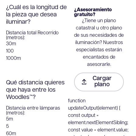
¿Cuál es la longitud de
¿Asesoramiento
la pieza que desea
gratuito?
¿Tiene un plano
iluminar?
catastral u otro plano
Distancia total Recorrido
de sus necesidades de
(metros):
iluminación? Nuestros
30m
especialistas estarán
100
encantados de
1000m
asesorarle.
Cargar
Qué distancia quieres
plano
que haya entre los
Woodles™?
function
Distancia entre lámparas
updateOutput(element) {
(metros):
const output =
5m
element.nextElementSibling;
5
const value = element.value;
60m